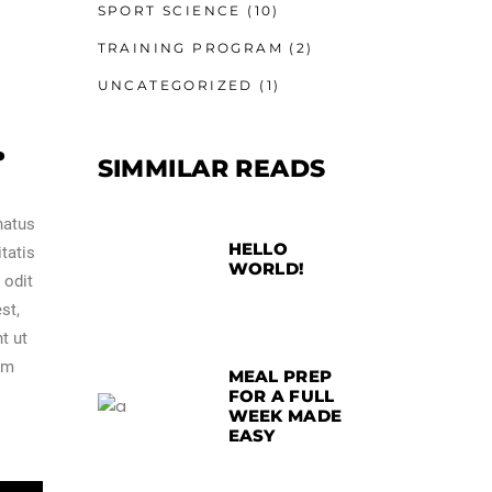
SPORT SCIENCE
(10)
TRAINING PROGRAM
(2)
UNCATEGORIZED
(1)
.
SIMMILAR READS
natus
HELLO
tatis
WORLD!
 odit
st,
t ut
am
MEAL PREP
FOR A FULL
WEEK MADE
EASY