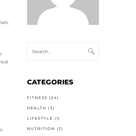
riam,
t
modi
CATEGORIES
FITNESS
(24)
HEALTH
(3)
LIFESTYLE
(1)
NUTRITION
(2)
ui