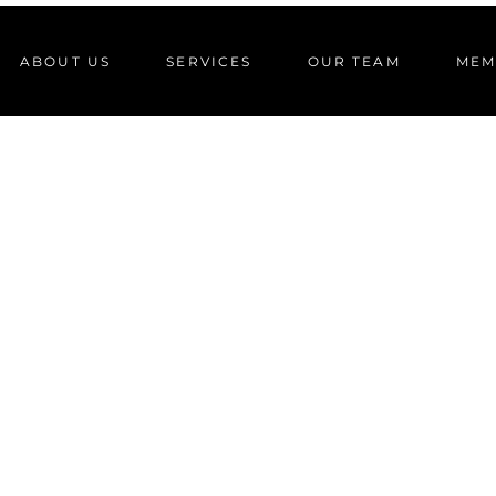
ABOUT US
SERVICES
OUR TEAM
MEM
READ THE NEW POST
VING PREMIER ELITE
NAMIC FITNESS CEN