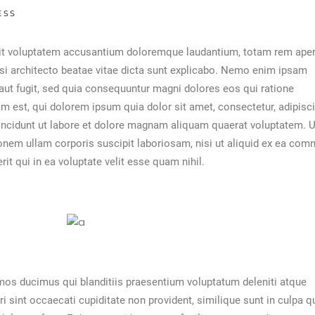
ESS
 sit voluptatem accusantium doloremque laudantium, totam rem ape
uasi architecto beatae vitae dicta sunt explicabo. Nemo enim ipsam
 aut fugit, sed quia consequuntur magni dolores eos qui ratione
 est, qui dolorem ipsum quia dolor sit amet, consectetur, adipisci
ncidunt ut labore et dolore magnam aliquam quaerat voluptatem. U
nem ullam corporis suscipit laboriosam, nisi ut aliquid ex ea com
t qui in ea voluptate velit esse quam nihil.
mos ducimus qui blanditiis praesentium voluptatum deleniti atque
 sint occaecati cupiditate non provident, similique sunt in culpa q