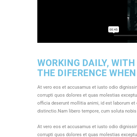
WORKING DAILY, WITH
THE DIFERENCE WHEN
At vero eos et accusamus et iusto odio dignissi
corrupti quos dolores et quas molestias excepturi
officia deserunt mollitia animi, id est laborum e
distinctio.Nam libero tempore, cum soluta nobis
At vero eos et accusamus et iusto odio dignissi
corrupti quos dolores et quas molestias excepturi