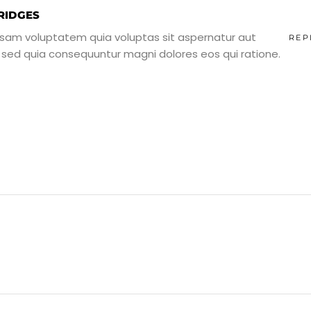
RIDGES
sam voluptatem quia voluptas sit aspernatur aut
REP
t, sed quia consequuntur magni dolores eos qui ratione.
9