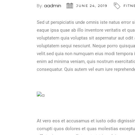
By:
aadmin
JUNE 24, 2019
FITN
Sed ut perspiciatis unde omnis iste natus error
eaque ipsa quae ab illo inventore veritatis et q
voluptatem quia voluptas sit aspernatur aut odit
voluptatem sequi nesciunt. Neque porro quisquam
velit.sed quia non numquam eius modi tempora i
enim ad minima veniam, quis nostrum exercitatio
consequatur. Quis autem vel eum iure reprehenderi
At vero eos et accusamus et iusto odio dignissi
corrupti quos dolores et quas molestias excepturi