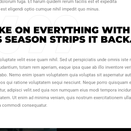
t dolorum fuga. Et harum quidem rerum facilis est et expedita
 est eligendi optio cumque nihil impedit quo minus.
KE ON EVERYTHING WITH
 SEASON STRIPS IT BACK
oluptate velit esse quam nihil. Sed ut perspiciatis unde omnis iste 
dantium, totam rem aperiam, eaque ipsa quae ab illo inventore veri
icabo. Nemo enim ipsam voluptatem quia voluptas sit aspernatur aut
eos qui ratione voluptatem sequi nesciunt. Neque porro quisquam e
tur, adipisci velit.sed quia non numquam eius modi tempora incidun
tatem. Ut enim ad minima veniam, quis nostrum exercitationem ull
 ea commodi consequatur.