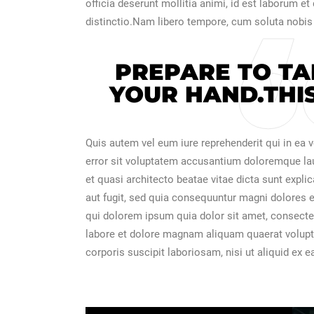
officia deserunt mollitia animi, id est laborum e
distinctio.Nam libero tempore, cum soluta nobis
PREPARE TO TA
YOUR HAND.THIS
Quis autem vel eum iure reprehenderit qui in ea v
error sit voluptatem accusantium doloremque lau
et quasi architecto beatae vitae dicta sunt expl
aut fugit, sed quia consequuntur magni dolores 
qui dolorem ipsum quia dolor sit amet, consecte
labore et dolore magnam aliquam quaerat volup
corporis suscipit laboriosam, nisi ut aliquid ex