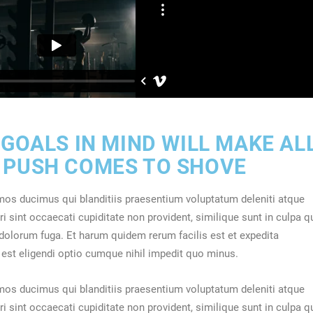
 GOALS IN MIND WILL MAKE AL
 PUSH COMES TO SHOVE
mos ducimus qui blanditiis praesentium voluptatum deleniti atque
 sint occaecati cupiditate non provident, similique sunt in culpa q
t dolorum fuga. Et harum quidem rerum facilis est et expedita
 est eligendi optio cumque nihil impedit quo minus.
mos ducimus qui blanditiis praesentium voluptatum deleniti atque
 sint occaecati cupiditate non provident, similique sunt in culpa q